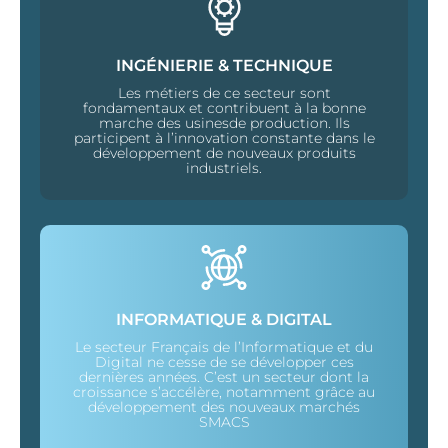
INGÉNIERIE & TECHNIQUE
Les métiers de ce secteur sont
fondamentaux et contribuent à la bonne
marche des usinesde production. Ils
participent à l’innovation constante dans le
développement de nouveaux produits
industriels.
INFORMATIQUE & DIGITAL
Le secteur Français de l’Informatique et du
Digital ne cesse de se développer ces
dernières années. C’est un secteur dont la
croissance s’accélère, notamment grâce au
développement des nouveaux marchés
SMACS